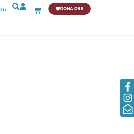
DONA ORA
tti