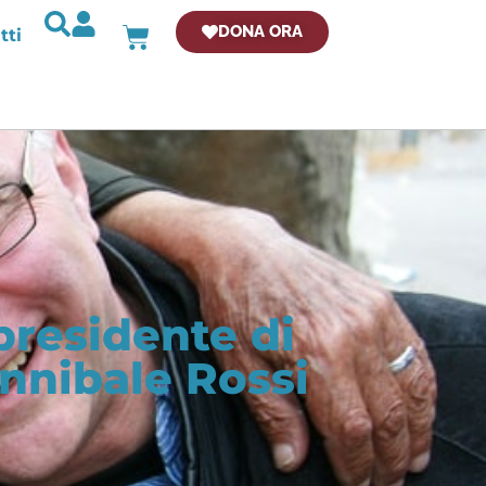
DONA ORA
tti
presidente di
Annibale Rossi