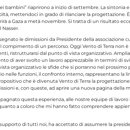
 dei bambini” riaprirono a inizio di settembre. La sintonia 
à, mettendoci in grado di rilanciare la progettazione. È 
rirà a Gaza a metà novembre. Si tratta di un risultato ecc
l Nasser.
assegnato le dimissioni da Presidente della associazione 
el compimento di un percorso. Oggi Vento di Terra non è p
ti, ristrutturarsi dal punto di vista organizzativo. Ampliare
nto di aver svolto un lavoro apprezzabile in termini di s
vista organizzativo le sfide che si porranno nel prossimo p
nelle funzioni, il confronto interno, rappresentano la linf
opositivo che è divenuta Vento di Terra la progettazione.
issioni e, con queste, ad aprire una nuova pagina della 
gnato questa esperienza, alle nostre equipe di lavoro in 
 quanto a coloro che mi hanno fatto comprendere appieno
l supporto di tutti noi, ha accettato di assumere la pres