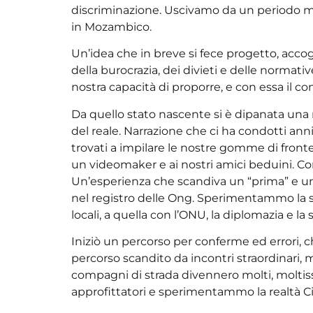
discriminazione. Uscivamo da un periodo magi
in Mozambico.
Un’idea che in breve si fece progetto, accog
della burocrazia, dei divieti e delle normative
nostra capacità di proporre, e con essa il c
Da quello stato nascente si è dipanata una na
del reale. Narrazione che ci ha condotti anni
trovati a impilare le nostre gomme di fron
un videomaker e ai nostri amici beduini. C
Un’esperienza che scandiva un “prima” e un 
nel registro delle Ong. Sperimentammo la sco
locali, a quella con l’ONU, la diplomazia e l
Iniziò un percorso per conferme ed errori,
percorso scandito da incontri straordinari, 
compagni di strada divennero molti, moltiss
approfittatori e sperimentammo la realtà Ci