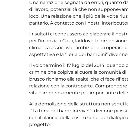
Una narrazione segnata da errori, quanto d
di lavoro, potenzialità che non supponevamo.
loco. Una relazione che il più delle volte riu
paritario. A contatto con i nostri interlocu
I risultati ci condussero ad elaborare il no
per l’infanzia a Gaza, laddove la dimensione 
climatica associava l’ambizione di operare u
aspettativa e la “Terra dei bambini” divenn
Il volo terminò il 17 luglio del 2014, quando
crimine che colpiva al cuore la comunità di
brusco richiamo alla realtà, che ci fece rifl
relazione con la controparte. Comprendere sul
vita è immensamente più importante delle 
Alla demolizione della struttura non seguì la
-“La terra dei bambini vive!”- divenne pras
con il rilancio della costruzione, del dialog
progetto.