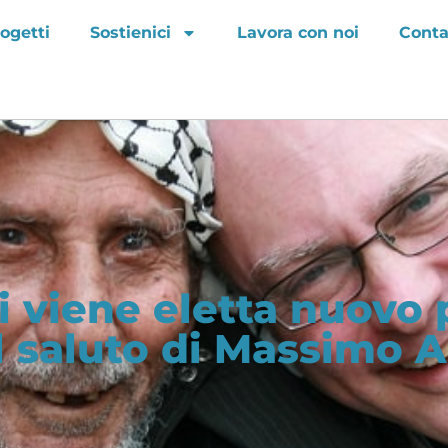
ogetti
Sostienici
Lavora con noi
Conta
i viene eletta nuovo 
Il saluto di Massimo 