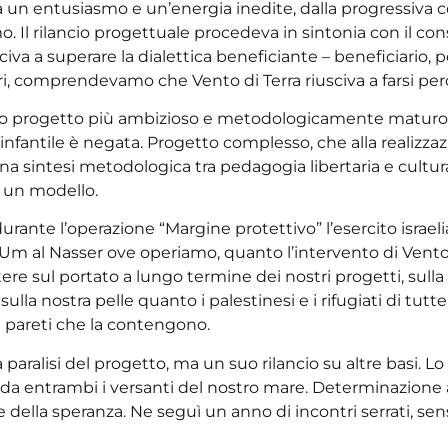
a un entusiasmo e un’energia inedite, dalla progressiv
 Il rilancio progettuale procedeva in sintonia con il cons
sciva a superare la dialettica beneficiante – beneficiario, 
tori, comprendevamo che Vento di Terra riusciva a farsi pe
stro progetto più ambizioso e metodologicamente maturo: l
infantile è negata. Progetto complesso, che alla realizzazi
na sintesi metodologica tra pedagogia libertaria e cultura
e un modello.
 durante l’operazione “Margine protettivo” l’esercito israel
 Um al Nasser ove operiamo, quanto l’intervento di Vento 
ettere sul portato a lungo termine dei nostri progetti, sull
la nostra pelle quanto i palestinesi e i rifugiati di tutt
pareti che la contengono.
 paralisi del progetto, ma un suo rilancio su altre basi. L
si da entrambi i versanti del nostro mare. Determinazione
o e della speranza. Ne seguì un anno di incontri serrati, s