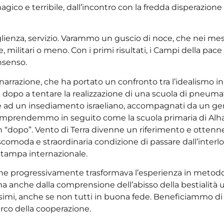
co e terribile, dall’incontro con la fredda disperazione 
lienza, servizio. Varammo un guscio di noce, che nei mesi 
, militari o meno. Con i primi risultati, i Campi della pace 
onsenso.
rrazione, che ha portato un confronto tra l’idealismo iniz
 dopo a tentare la realizzazione di una scuola di pneumati
te ad un insediamento israeliano, accompagnati da un ge
omprendemmo in seguito come la scuola primaria di Alha
“dopo”. Vento di Terra divenne un riferimento e ottenne
moda e straordinaria condizione di passare dall’interlocu
a stampa internazionale.
 che progressivamente trasformava l’esperienza in metodo
ma anche dalla comprensione dell’abisso della bestialità u
imi, anche se non tutti in buona fede. Beneficiammo di g
rco della cooperazione.