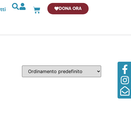
DONA ORA
tti