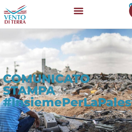
COMUNICATO
STAMPA
#InsiemePerLaPales