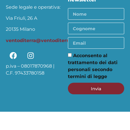
Sede legale e operativa:
Via Friuli, 26 A
20135 Milano
ventoditerra@ventoditerra.org
Acconsento al
trattamento dei dati
p.iva – 08017870968 |
personali secondo
C.F. 97433780158
termini di legge
Invia