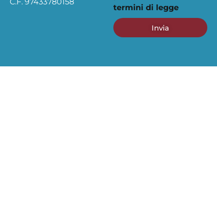
C.F. 97433780158
termini di legge
Invia