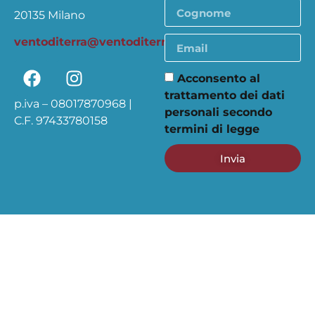
20135 Milano
ventoditerra@ventoditerra.org
Acconsento al
trattamento dei dati
p.iva – 08017870968 |
personali secondo
C.F. 97433780158
termini di legge
Invia