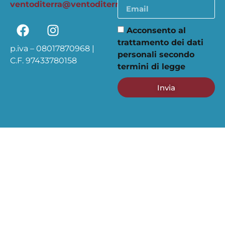
ventoditerra@ventoditerra.org
Acconsento al
trattamento dei dati
p.iva – 08017870968 |
personali secondo
C.F. 97433780158
termini di legge
Invia