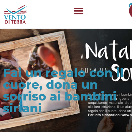
Fai un regalo con il
cuore, dona un
sorriso ai bambini
siriani