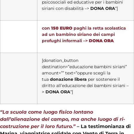
psicosociali ed educative per i bambini
siriani con disabilità –>
DONA ORA
“]
con
150 EURO
paghi la retta scolastica
ad un bambino siriano dei campi
profughi informali –>
DONA ORA
[donation_button
destination=”educazione bambini siriani”
amount=”” text=”oppure scegli la
tua
donazione libera
per sostenere il
diritto all’educazione dei bambini siriani –
>
DONA ORA
“]
“La scuola come luogo fisico lontano
dall’alienazione del campo, ma anche luogo di ri-
costruzione per il loro futuro.”
–
La testimonianza di
Marina, viaggiatrice solidale con Vento di Terra in