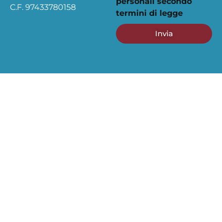
personali secondo
C.F. 97433780158
termini di legge
Invia