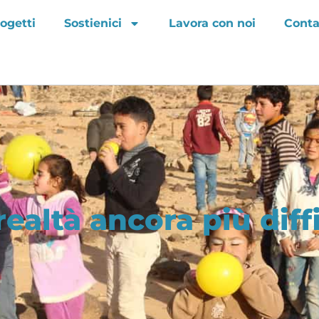
ogetti
Sostienici
Lavora con noi
Conta
ealtà ancora più diff