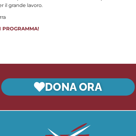
r il grande lavoro.
rra
 IN PROGRAMMA!
DONA ORA