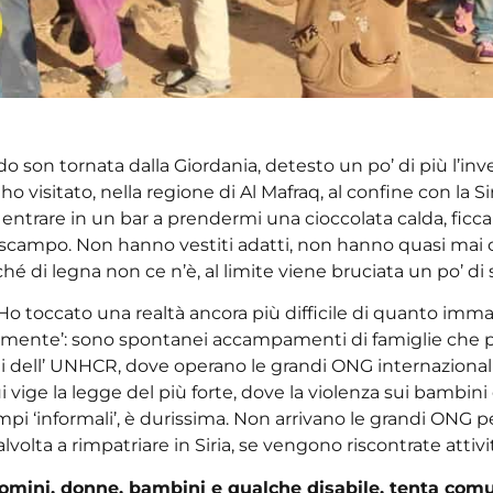
son tornata dalla Giordania, detesto un po’ di più l’inve
visitato, nella regione di Al Mafraq, al confine con la Sir
 entrare in un bar a prendermi una cioccolata calda, ficc
’è scampo. Non hanno vestiti adatti, non hanno quasi mai 
di legna non ce n’è, al limite viene bruciata un po’ di 
o toccato una realtà ancora più difficile di quanto imma
almente’: sono spontanei accampamenti di famiglie che p
lli dell’ UNHCR, dove operano le grandi ONG internazionali
i vige la legge del più forte, dove la violenza sui bambi
ampi ‘informali’, è durissima. Non arrivano le grandi ONG pe
talvolta a rimpatriare in Siria, se vengono riscontrate attivit
uomini, donne, bambini e qualche disabile, tenta com