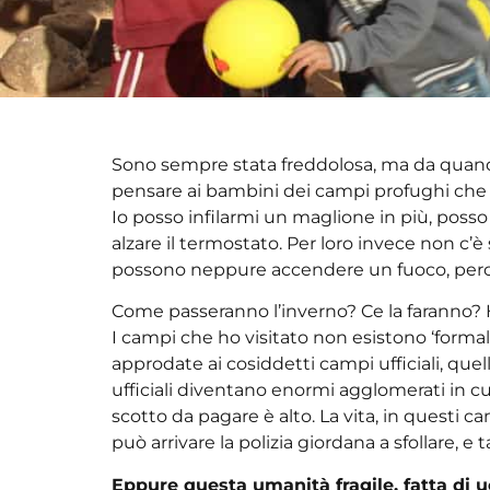
Sono sempre stata freddolosa, ma da quando 
pensare ai bambini dei campi profughi che ho 
Io posso infilarmi un maglione in più, posso
alzare il termostato. Per loro invece non c
possono neppure accendere un fuoco, perché 
Come passeranno l’inverno? Ce la faranno? H
I campi che ho visitato non esistono ‘form
approdate ai cosiddetti campi ufficiali, que
ufficiali diventano enormi agglomerati in cu
scotto da pagare è alto. La vita, in questi c
può arrivare la polizia giordana a sfollare, e 
Eppure questa umanità fragile, fatta di 