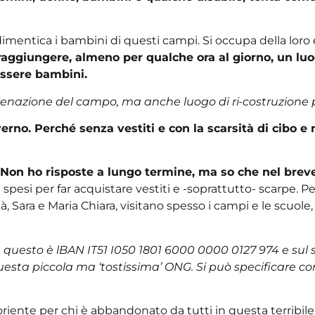
entica i bambini di questi campi. Si occupa della loro e
raggiungere, almeno per qualche ora al giorno, un luo
 essere bambini.
ienazione del campo, ma anche luogo di ri-costruzione per
rno. Perché senza vestiti e con la scarsità di cibo e m
 Non ho risposte a lungo termine, ma so che nel breve
i spesi per far acquistare vestiti e -soprattutto- scarpe. P
là, Sara e Maria Chiara, visitano spesso i campi e le scuo
questo è lBAN IT51 I050 1801 6000 0000 0127 974 e sul sit
sta piccola ma ‘tostissima’ ONG. Si può specificare 
iente per chi è abbandonato da tutti in questa terribile g