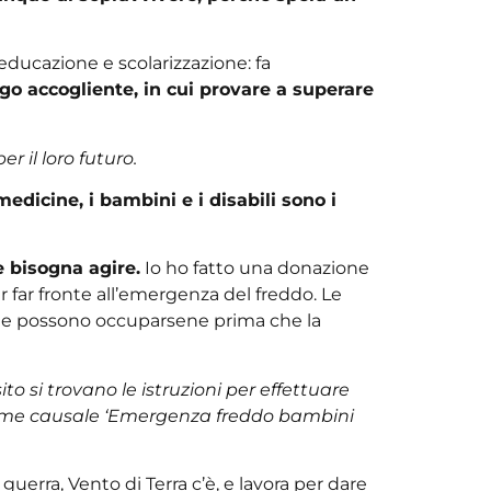
ducazione e scolarizzazione: fa
go accogliente, in cui provare a superare
 il loro futuro.
edicine, i bambini e i disabili sono i
 bisogna agire.
Io ho fatto una donazione
er far fronte all’emergenza del freddo. Le
le, e possono occuparsene prima che la
o si trovano le istruzioni per effettuare
come causale ‘Emergenza freddo bambini
uerra, Vento di Terra c’è, e lavora per dare