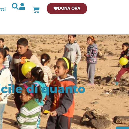
DONA ORA
tti
icile di quanto