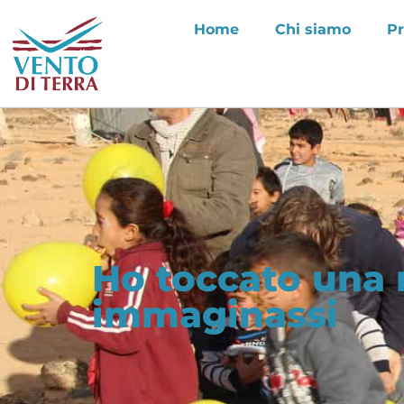
Home
Chi siamo
Pr
Ho toccato una r
immaginassi