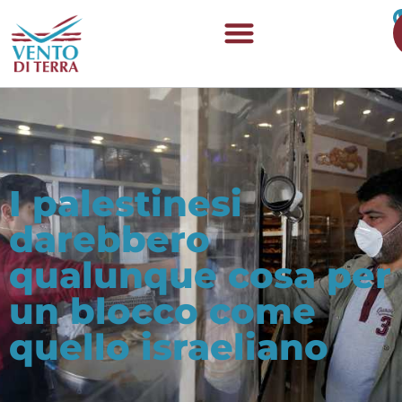
I palestinesi
darebbero
qualunque cosa per
un blocco come
quello israeliano