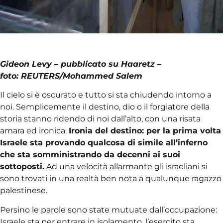
Gideon Levy – pubblicato su Haaretz –
foto: REUTERS/Mohammed Salem
Il cielo si è oscurato e tutto si sta chiudendo intorno a
noi. Semplicemente il destino, dio o il forgiatore della
storia stanno ridendo di noi dall’alto, con una risata
amara ed ironica.
Ironia del destino: per la prima volta
Israele sta provando qualcosa di simile all’inferno
che sta somministrando da decenni ai suoi
sottoposti.
Ad una velocità allarmante gli israeliani si
sono trovati in una realtà ben nota a qualunque ragazzo
palestinese.
Persino le parole sono state mutuate dall’occupazione:
Israele sta per entrare in isolamento, l’esercito sta