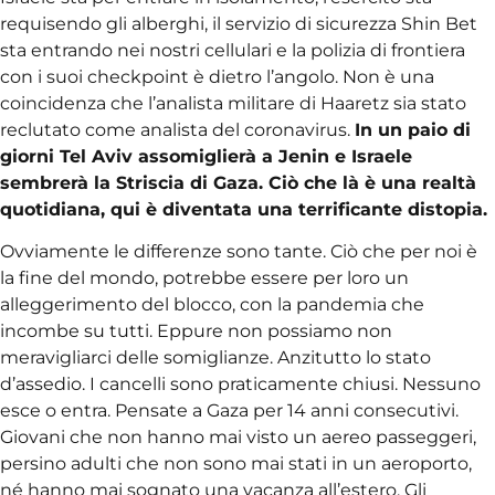
requisendo gli alberghi, il servizio di sicurezza Shin Bet
sta entrando nei nostri cellulari e la polizia di frontiera
con i suoi checkpoint è dietro l’angolo. Non è una
coincidenza che l’analista militare di Haaretz sia stato
reclutato come analista del coronavirus.
In un paio di
giorni Tel Aviv assomiglierà a Jenin e Israele
sembrerà la Striscia di Gaza. Ciò che là è una realtà
quotidiana, qui è diventata una terrificante distopia.
Ovviamente le differenze sono tante. Ciò che per noi è
la fine del mondo, potrebbe essere per loro un
alleggerimento del blocco, con la pandemia che
incombe su tutti. Eppure non possiamo non
meravigliarci delle somiglianze. Anzitutto lo stato
d’assedio. I cancelli sono praticamente chiusi. Nessuno
esce o entra. Pensate a Gaza per 14 anni consecutivi.
Giovani che non hanno mai visto un aereo passeggeri,
persino adulti che non sono mai stati in un aeroporto,
né hanno mai sognato una vacanza all’estero. Gli