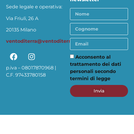
Sede legale e operativa:
Via Friuli, 26 A
20135 Milano
ventoditerra@ventoditerra.org
Acconsento al
trattamento dei dati
p.iva – 08017870968 |
personali secondo
C.F. 97433780158
termini di legge
Invia