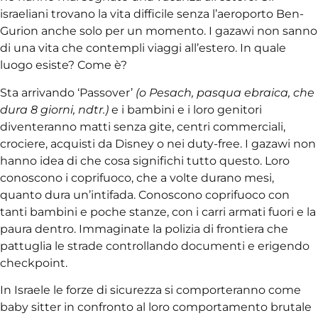
israeliani trovano la vita difficile senza l’aeroporto Ben-
Gurion anche solo per un momento. I gazawi non sanno
di una vita che contempli viaggi all’estero. In quale
luogo esiste? Come è?
Sta arrivando ‘Passover’
(o Pesach, pasqua ebraica, che
dura 8 giorni, ndtr.)
e i bambini e i loro genitori
diventeranno matti senza gite, centri commerciali,
crociere, acquisti da Disney o nei duty-free. I gazawi non
hanno idea di che cosa significhi tutto questo. Loro
conoscono i coprifuoco, che a volte durano mesi,
quanto dura un’intifada. Conoscono coprifuoco con
tanti bambini e poche stanze, con i carri armati fuori e la
paura dentro. Immaginate la polizia di frontiera che
pattuglia le strade controllando documenti e erigendo
checkpoint.
In Israele le forze di sicurezza si comporteranno come
baby sitter in confronto al loro comportamento brutale