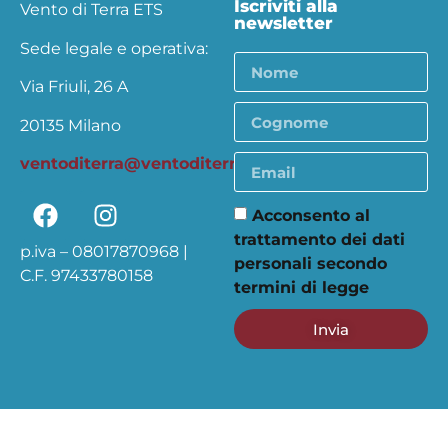
Iscriviti alla
Vento di Terra ETS
newsletter
Sede legale e operativa:
Via Friuli, 26 A
20135 Milano
ventoditerra@ventoditerra.org
Acconsento al
trattamento dei dati
p.iva – 08017870968 |
personali secondo
C.F. 97433780158
termini di legge
Invia