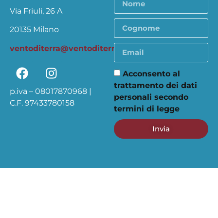
Via Friuli, 26 A
20135 Milano
ventoditerra@ventoditerra.org
Acconsento al
trattamento dei dati
p.iva – 08017870968 |
personali secondo
C.F. 97433780158
termini di legge
Invia