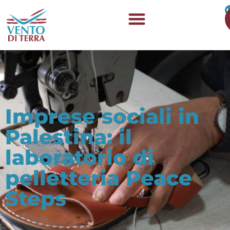
Imprese sociali in
Palestina: il
laboratorio di
pelletteria Peace
Steps