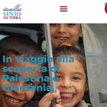
In viaggio alla
scoperta di
Palestina e
Giordania