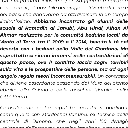
“Un programma foltissimo per viaggiatori motivati a
conoscere il più possibile dei progetti di Vento di Terra e
dei paesi che andavamo ad attraversare in un tempo
limitatissimo.
Abbiamo incontrato gli alunni delle
scuole di Ramadin al Janubi, Abu Hindi, Alhan Al
Ahmar realizzate per le comunità beduine locali da
Vento di Terra tra il 2009 e il 2014, bevuto il tè nel
deserto con i beduini della Valle del Giordano. Ma
soprattutto ci siamo immersi nelle contraddizioni di
questo paese, ove il conflitto lascia segni terribili
sulla vita e le prospettive delle persone, ma ad ogni
angolo regala tesori incommensurabili.
Un contrast
che diviene assordante passando dal Muro del pianto
ebraico alla Spianata delle moschee islamica nella
Città Santa.
Gerusalemme ci ha regalato incontri straordinari,
come quello con Mordechai Vanunu, ex tecnico della
centrale di Dimona, che negli anni ’80 divulgò