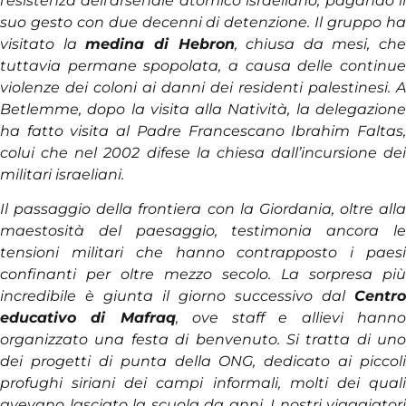
l’esistenza dell’arsenale atomico israeliano, pagando il
suo gesto con due decenni di detenzione. Il gruppo ha
visitato la
medina di Hebron
, chiusa da mesi, che
tuttavia permane spopolata, a causa delle continue
violenze dei coloni ai danni dei residenti palestinesi. A
Betlemme, dopo la visita alla Natività, la delegazione
ha fatto visita al Padre Francescano Ibrahim Faltas,
colui che nel 2002 difese la chiesa dall’incursione dei
militari israeliani.
Il passaggio della frontiera con la Giordania, oltre alla
maestosità del paesaggio, testimonia ancora le
tensioni militari che hanno contrapposto i paesi
confinanti per oltre mezzo secolo. La sorpresa più
incredibile è giunta il giorno successivo dal
Centro
educativo di Mafraq
, ove staff e allievi hann
organizzato una festa di benvenuto. Si tratta di uno
dei progetti di punta della ONG, dedicato ai piccoli
profughi siriani dei campi informali, molti dei quali
avevano lasciato la scuola da anni. I nostri viaggiatori