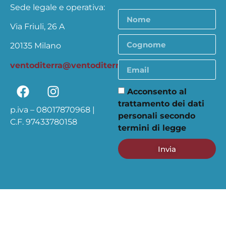
Sede legale e operativa:
Via Friuli, 26 A
20135 Milano
ventoditerra@ventoditerra.org
Acconsento al
trattamento dei dati
p.iva – 08017870968 |
personali secondo
C.F. 97433780158
termini di legge
Invia