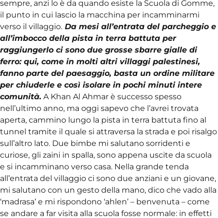
sempre, anzi lo è da quando esiste la Scuola di Gomme,
il punto in cui lascio la macchina per incamminarmi
verso il villaggio.
Da mesi all’entrata del parcheggio e
all’imbocco della pista in terra battuta per
raggiungerlo ci sono due grosse sbarre gialle di
ferro: qui, come in molti altri villaggi palestinesi,
fanno parte del paesaggio, basta un ordine militare
per chiuderle e così isolare in pochi minuti intere
comunità.
A Khan Al Ahmar è successo spesso
nell’ultimo anno, ma oggi sapevo che l’avrei trovata
aperta, cammino lungo la pista in terra battuta fino al
tunnel tramite il quale si attraversa la strada e poi risalgo
sull’altro lato. Due bimbe mi salutano sorridenti e
curiose, gli zaini in spalla, sono appena uscite da scuola
e si incamminano verso casa. Nella grande tenda
all’entrata del villaggio ci sono due anziani e un giovane,
mi salutano con un gesto della mano, dico che vado alla
‘madrasa’ e mi rispondono ‘ahlen’ – benvenuta – come
se andare a far visita alla scuola fosse normale: in effetti