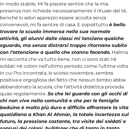
in modo stabile. Mi fa piacere sentire che la mia
presenza non richiede necessariamente il rituale del tè,
benché lo adori apprezzo essere accolta senza
convenevoli, mi fa sentire di casa. E soprattutto
è bello
trovare la scuola immersa nella sua normale
attività, gli alunni dalle classi mi lanciano qualche
sguardo, ma senza distrarsi troppo ritornano subito
con l’attenzione a quello che stanno facendo.
Halima
mi racconta che va tutto bene, non ci sono stati né
soldati né coloni nell’ultimo periodo, come l’ultima volta
in cui l’ho incontrata, lo scorso novembre, sembra
positiva e orgogliosa del fatto che nessun bimbo abbia
abbandonato la scuola, che l’attività didattica proceda
quasi regolarmente.
So che lei guarda con gli occhi di
chi non vive nella comunità e che per le famiglie
beduine è molto più duro e difficile affrontare la vita
quotidiana a Khan Al Ahmar, la totale incertezza sul
futuro, la pressione costante, tra visite dei soldati e
soprusi dei coloni, bulldozer che di tanto in tanto