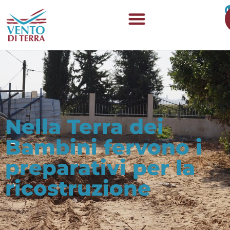
Nella Terra dei
Bambini fervono i
preparativi per la
ricostruzione