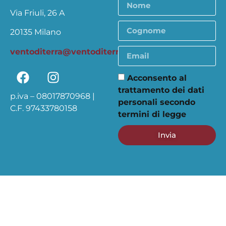
Via Friuli, 26 A
20135 Milano
ventoditerra@ventoditerra.org
Acconsento al
trattamento dei dati
p.iva – 08017870968 |
personali secondo
C.F. 97433780158
termini di legge
Invia