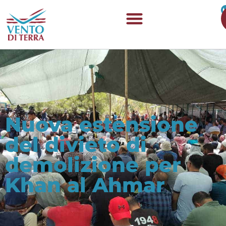
Nuova estensione
del divieto di
demolizione per
Khan al Ahmar