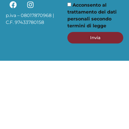
Acconsento al
trattamento dei dati
p.iva – 08017870968 |
personali secondo
C.F. 97433780158
termini di legge
Invia