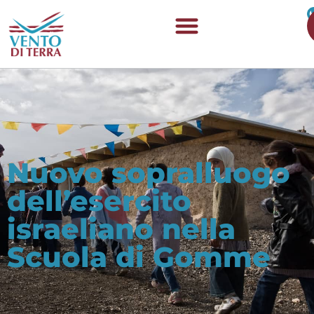
Nuovo sopralluogo
dell’esercito
israeliano nella
Scuola di Gomme