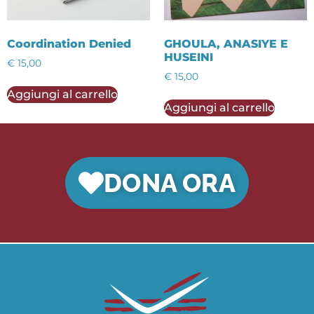
Coordination Denied
GHOULA, ANASIYE E
HUSEINI
€
15,00
€
15,00
Aggiungi al carrello
Aggiungi al carrello
DONA ORA