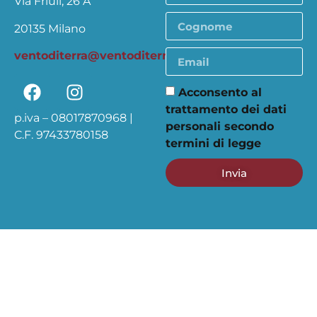
Via Friuli, 26 A
20135 Milano
ventoditerra@ventoditerra.org
Acconsento al
trattamento dei dati
p.iva – 08017870968 |
personali secondo
C.F. 97433780158
termini di legge
Invia