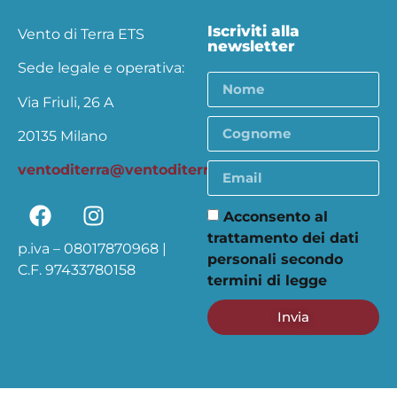
Iscriviti alla
Vento di Terra ETS
newsletter
Sede legale e operativa:
Via Friuli, 26 A
20135 Milano
ventoditerra@ventoditerra.org
Acconsento al
trattamento dei dati
p.iva – 08017870968 |
personali secondo
C.F. 97433780158
termini di legge
Invia