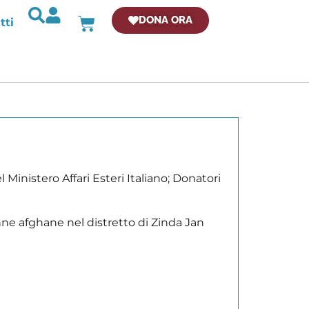
DONA ORA
tti
nistero Affari Esteri Italiano; Donatori
onne afghane nel distretto di Zinda Jan