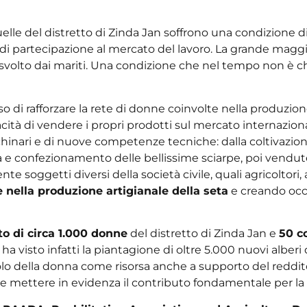
uelle del distretto di Zinda Jan soffrono una condizione d
e di partecipazione al mercato del lavoro. La grande magg
o svolto dai mariti. Una condizione che nel tempo non è
o di rafforzare la rete di donne coinvolte nella produzion
tà di vendere i propri prodotti sul mercato internazionale
cchinari e di nuove competenze tecniche: dalla coltivazione
ura e confezionamento delle bellissime sciarpe, poi vend
nte soggetti diversi della società civile, quali agricoltori
 nella produzione artigianale della seta
e creando occ
o di circa 1.000 donne
del distretto di Zinda Jan e
50 c
 ha visto infatti la piantagione di oltre 5.000 nuovi alberi d
uolo della donna come risorsa anche a supporto del reddit
ne e mettere in evidenza il contributo fondamentale per l