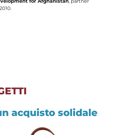
evelopment for Afghanistan
, partner
 2010.
GETTI
un acquisto solidale