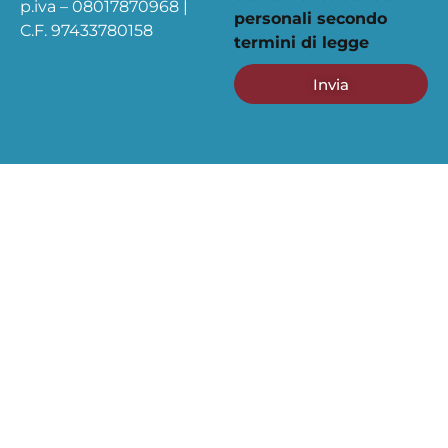
p.iva – 08017870968 |
personali secondo
C.F. 97433780158
termini di legge
Invia