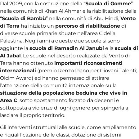
Dal 2009, con la costruzione della “
Scuola di Gomme
”
nella comunità di Khan Al Ahmar e la riabilitazione della
“
Scuola di Bambù
” nella comunità di Abu Hindi,
Vento
di Terra
ha iniziato un
percorso di riabilitazione
di
diverse scuole primarie situate nell’area C della
Palestina. Negli anni a queste due scuole si sono
aggiunte la
scuola di Ramadin Al Janubi
e la
scuola di
Al Jabal
. Le scuole nel deserto realizzate da Vento di
Terra hanno ottenuto
importanti riconoscimenti
internazionali
(premio Renzo Piano per Giovani Talenti;
Olcim Award) ed hanno permesso di attirare
l’attenzione della comunità internazionale sulla
situazione della popolazione beduina che vive in
Area C
, sotto spostamento forzato da decenni e
sottoposta a violenze di ogni genere per spingerla a
lasciare il proprio territorio.
Gli interventi strutturali alle scuole, come ampliamento
e riqualificazione delle classi, dotazione di sistemi