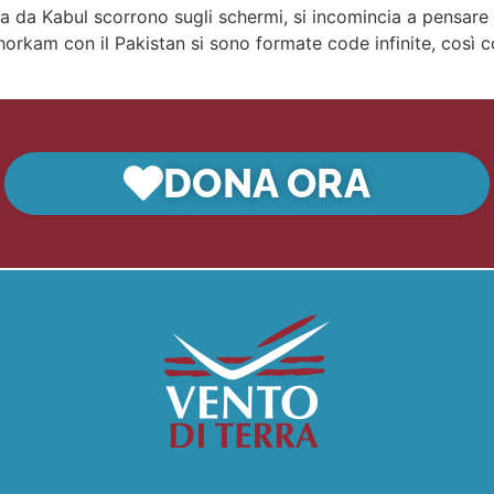
za da Kabul scorrono sugli schermi, si incomincia a pensare 
Thorkam con il Pakistan si sono formate code infinite, così 
DONA ORA