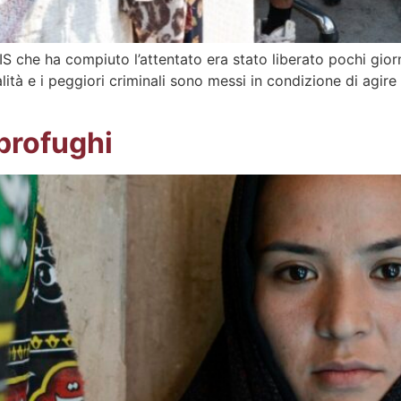
IS che ha compiuto l’attentato era stato liberato pochi gior
ità e i peggiori criminali sono messi in condizione di agire i 
 profughi