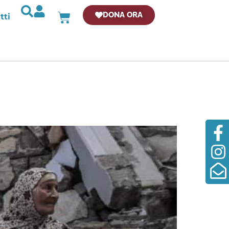
DONA ORA
tti