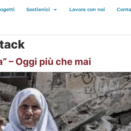
ogetti
Sostienici
Lavora con noi
Conta
tack
a” – Oggi più che mai