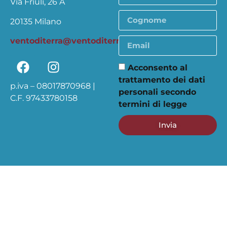
Via Friuli, 26 A
20135 Milano
ventoditerra@ventoditerra.org
Acconsento al
trattamento dei dati
p.iva – 08017870968 |
personali secondo
C.F. 97433780158
termini di legge
Invia